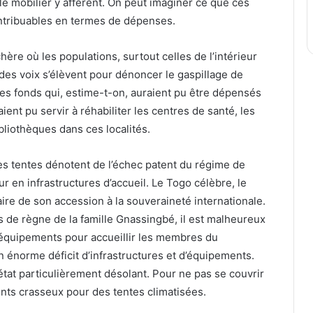
 le mobilier y afférent. On peut imaginer ce que ces
ontribuables en termes de dépenses.
ère où les populations, surtout celles de l’intérieur
des voix s’élèvent pour dénoncer le gaspillage de
 Des fonds qui, estime-t-on, auraient pu être dépensés
ient pu servir à réhabiliter les centres de santé, les
ibliothèques dans ces localités.
s tentes dénotent de l’échec patent du régime de
ur en infrastructures d’accueil. Le Togo célèbre, le
ire de son accession à la souveraineté internationale.
 de règne de la famille Gnassingbé, il est malheureux
d’équipements pour accueillir les membres du
 énorme déficit d’infrastructures et d’équipements.
état particulièrement désolant. Pour ne pas se couvrir
nts crasseux pour des tentes climatisées.