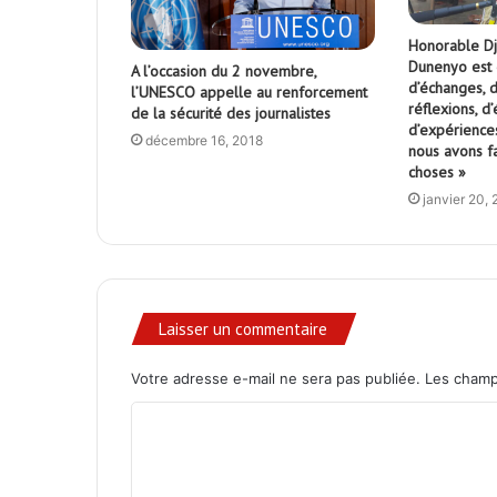
Honorable Dj
Dunenyo est 
A l’occasion du 2 novembre,
d’échanges, d
l’UNESCO appelle au renforcement
réflexions, d
de la sécurité des journalistes
d’expériences
décembre 16, 2018
nous avons f
choses »
janvier 20,
Laisser un commentaire
Votre adresse e-mail ne sera pas publiée.
Les champ
C
o
m