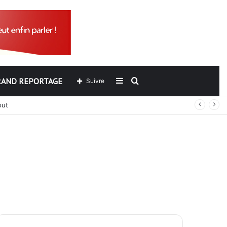
RAND REPORTAGE
Sidebar
Rechercher
Suivre
out
(barre
latérale)