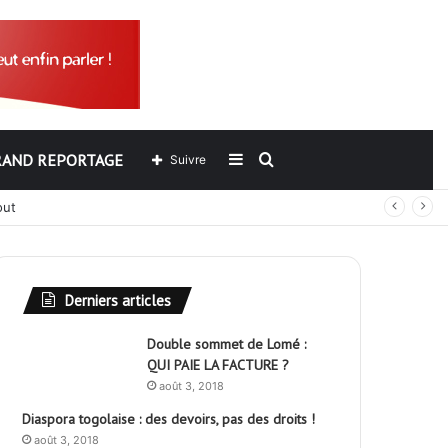
RAND REPORTAGE
Sidebar
Rechercher
Suivre
out
(barre
latérale)
Derniers articles
Double sommet de Lomé :
QUI PAIE LA FACTURE ?
août 3, 2018
Diaspora togolaise : des devoirs, pas des droits !
août 3, 2018