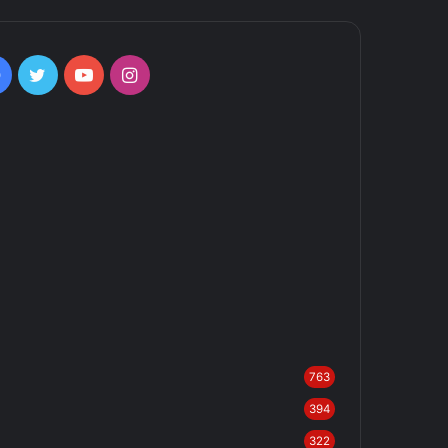
Facebook
Twitter
YouTube
Instagram
763
394
322