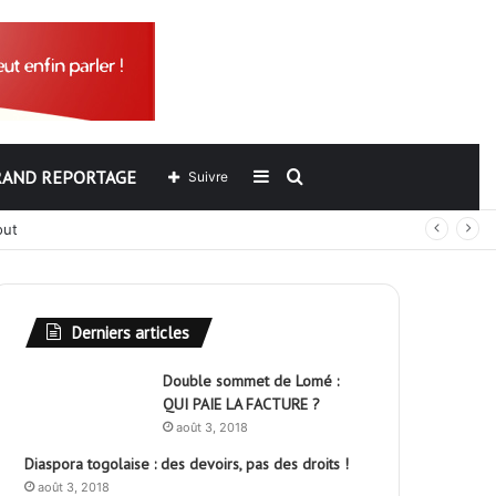
RAND REPORTAGE
Sidebar
Rechercher
Suivre
out
(barre
latérale)
Derniers articles
Double sommet de Lomé :
QUI PAIE LA FACTURE ?
août 3, 2018
Diaspora togolaise : des devoirs, pas des droits !
août 3, 2018