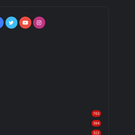
Facebook
Twitter
YouTube
Instagram
763
394
322