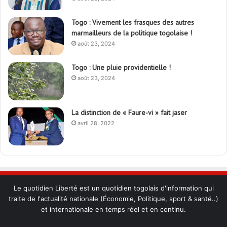
Togo : Vivement les frasques des autres
marmailleurs de la politique togolaise !
août 23, 2024
Togo : Une pluie providentielle !
août 23, 2024
La distinction de « Faure-vi » fait jaser
avril 28, 2022
Le quotidien Liberté est un quotidien togolais d'information qui
traite de l'actualité nationale (Économie, Politique, sport & santé..)
et internationale en temps réel et en continu.