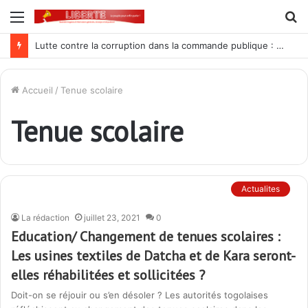
Menu
R
Lutte contre la corruption dans la commande publique : Qu’est-ce qui explique le silence du parquet général sur les dossiers de l’ARCOP?
Accueil
/
Tenue scolaire
Tenue scolaire
Actualites
La rédaction
juillet 23, 2021
0
Education/ Changement de tenues scolaires :
Les usines textiles de Datcha et de Kara seront-
elles réhabilitées et sollicitées ?
Doit-on se réjouir ou s’en désoler ? Les autorités togolaises