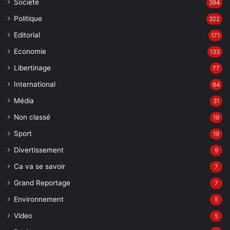
Société
394
Politique
322
Editorial
171
Economie
133
Libertinage
77
International
64
Média
31
Non classé
19
Sport
19
Divertissement
9
Ca va se savoir
7
Grand Reportage
7
Environnement
5
Video
5