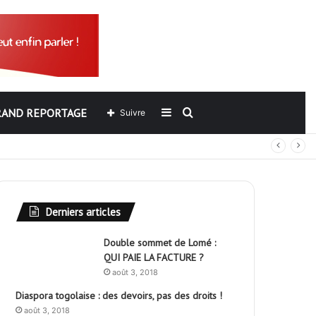
RAND REPORTAGE
Sidebar
Rechercher
Suivre
out
(barre
latérale)
Derniers articles
Double sommet de Lomé :
QUI PAIE LA FACTURE ?
août 3, 2018
Diaspora togolaise : des devoirs, pas des droits !
août 3, 2018