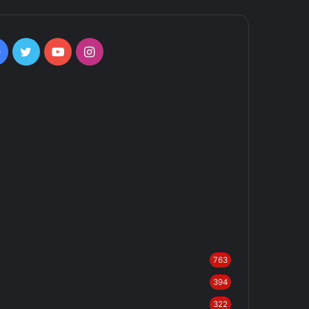
Facebook
Twitter
YouTube
Instagram
763
394
322