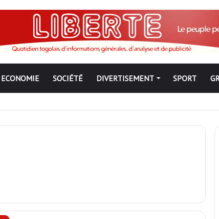
ECONOMIE
SOCIÉTÉ
DIVERTISEMENT
SPORT
G
ngbé pour ne jamais partir ; les Togolais disent non et sont vent deb