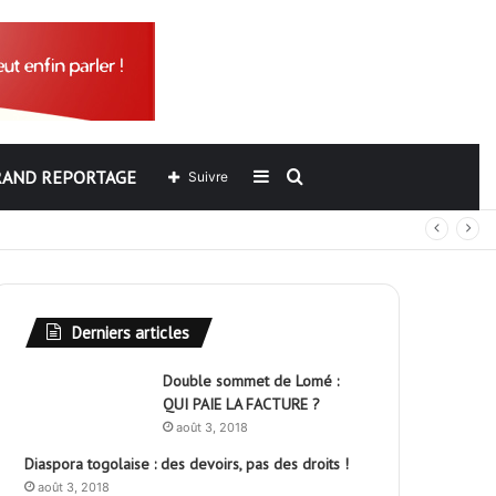
RAND REPORTAGE
Sidebar
Rechercher
Suivre
out
(barre
latérale)
Derniers articles
Double sommet de Lomé :
QUI PAIE LA FACTURE ?
août 3, 2018
Diaspora togolaise : des devoirs, pas des droits !
août 3, 2018