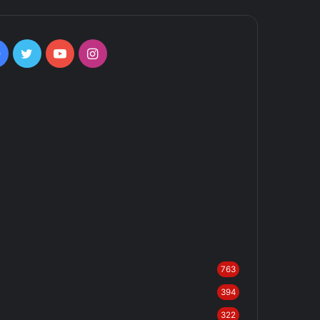
Facebook
Twitter
YouTube
Instagram
763
394
322