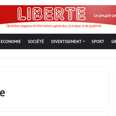
ECONOMIE
SOCIÉTÉ
DIVERTISEMENT
SPORT
G
ngbé pour ne jamais partir ; les Togolais disent non et sont vent deb
le