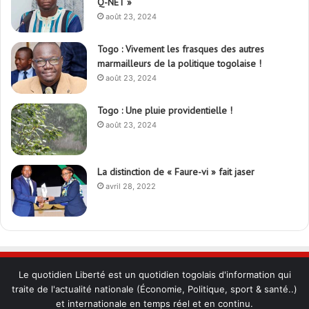
Q-NET »
août 23, 2024
Togo : Vivement les frasques des autres
marmailleurs de la politique togolaise !
août 23, 2024
Togo : Une pluie providentielle !
août 23, 2024
La distinction de « Faure-vi » fait jaser
avril 28, 2022
Le quotidien Liberté est un quotidien togolais d'information qui
traite de l'actualité nationale (Économie, Politique, sport & santé..)
et internationale en temps réel et en continu.