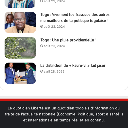
août 23, 2024
Togo : Vivement les frasques des autres
marmailleurs de la politique togolaise !
août 23, 2024
Togo : Une pluie providentielle !
août 23, 2024
La distinction de « Faure-vi » fait jaser
avril 28, 2022
Le quotidien Liberté est un quotidien togolais d'information qui
traite de l'actualité nationale (Économie, Politique, sport & santé..)
et internationale en temps réel et en continu.