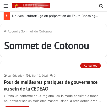
Menu
R
Nouveau subterfuge en préparation de Faure Gnassingbé pour ne jamais partir ; les Togolais disent non et sont vent debout
Accueil
/
Sommet de Cotonou
Sommet de Cotonou
Actualites
La rédaction
juillet 19, 2021
0
Pour de meilleures pratiques de gouvernance
au sein de la CEDEAO
« Dans un contexte sous-régional, où la mode consiste à ruser
pour s’autoriser un troisième mandat, sinon la présidence à vie,…