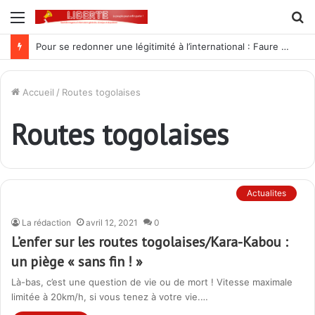
Menu
R
Pour se redonner une légitimité à l’international : Faure Gnassingbé prépare « une nouvelle révision constitutionnelle », selon l’opposition
Accueil
/
Routes togolaises
Routes togolaises
Actualites
La rédaction
avril 12, 2021
0
L’enfer sur les routes togolaises/Kara-Kabou :
un piège « sans fin ! »
Là-bas, c’est une question de vie ou de mort ! Vitesse maximale
limitée à 20km/h, si vous tenez à votre vie.…