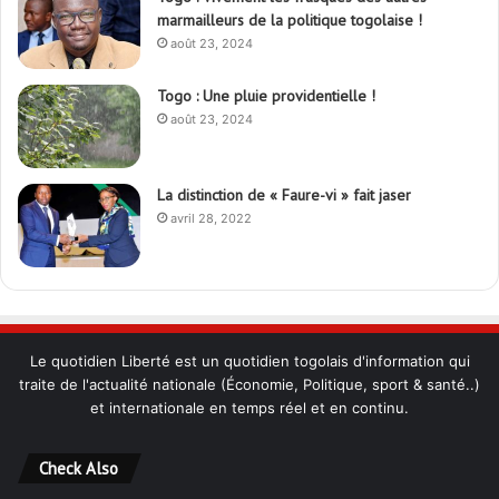
marmailleurs de la politique togolaise !
août 23, 2024
Togo : Une pluie providentielle !
août 23, 2024
La distinction de « Faure-vi » fait jaser
avril 28, 2022
Le quotidien Liberté est un quotidien togolais d'information qui
traite de l'actualité nationale (Économie, Politique, sport & santé..)
et internationale en temps réel et en continu.
Check Also