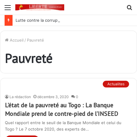
Menu
R
Lutte contre la corruption dans la commande publique : Qu’est-ce qui explique le silence du parquet général sur les dossiers de l’ARCOP?
Accueil
/
Pauvreté
Pauvreté
Actualites
La rédaction
décembre 3, 2020
0
L’état de la pauvreté au Togo : La Banque
Mondiale prend le contre-pied de l’INSEED
Quel rapport entre le seuil de la Banque Mondiale et celui du
Togo ? Le 7 octobre 2020, des experts de…