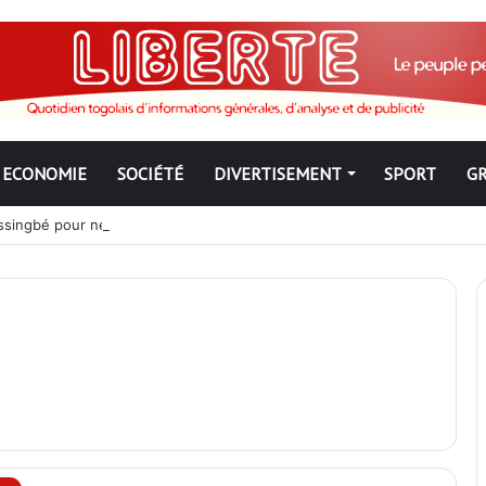
ECONOMIE
SOCIÉTÉ
DIVERTISEMENT
SPORT
G
ngbé pour ne jamais partir ; les Togolais disent non et sont vent deb