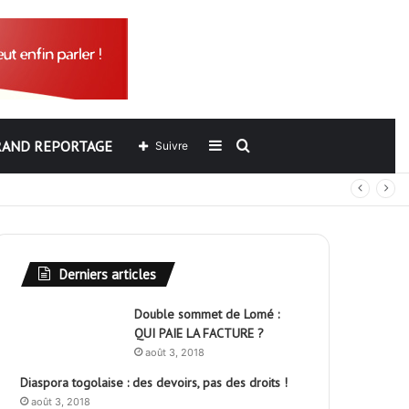
RAND REPORTAGE
Sidebar
Rechercher
Suivre
out
(barre
latérale)
Derniers articles
Double sommet de Lomé :
QUI PAIE LA FACTURE ?
août 3, 2018
Diaspora togolaise : des devoirs, pas des droits !
août 3, 2018