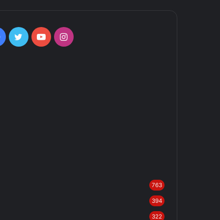
Facebook
Twitter
YouTube
Instagram
763
394
322