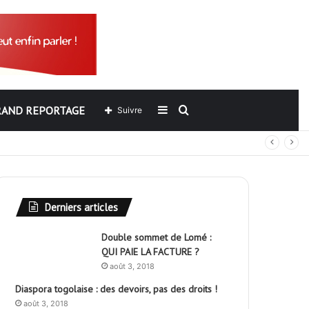
RAND REPORTAGE
Sidebar
Rechercher
Suivre
out
(barre
latérale)
Derniers articles
Double sommet de Lomé :
QUI PAIE LA FACTURE ?
août 3, 2018
Diaspora togolaise : des devoirs, pas des droits !
août 3, 2018