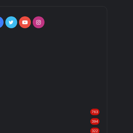
Facebook
Twitter
YouTube
Instagram
763
394
322