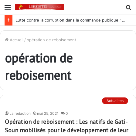
Menu
R
Lutte contre la corruption dans la commande publique : Qu’est-ce qui explique le silence du parquet général sur les dossiers de l’ARCOP?
Accueil
/
opération de reboisement
opération de
reboisement
Actualites
La rédaction
mai 25, 2021
0
Opération de reboisement : Les natifs de Gati-
Soun mobilisés pour le développement de leur