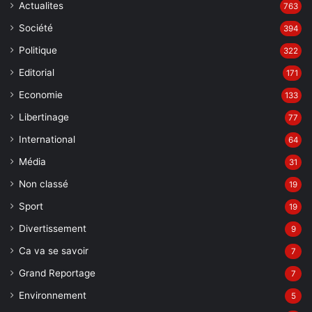
Actualites
763
Société
394
Politique
322
Editorial
171
Economie
133
Libertinage
77
International
64
Média
31
Non classé
19
Sport
19
Divertissement
9
Ca va se savoir
7
Grand Reportage
7
Environnement
5