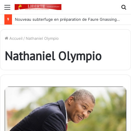
Menu
R
Nouveau subterfuge en préparation de Faure Gnassingbé pour ne jamais partir ; les Togolais disent non et sont vent debout
Accueil
/
Nathaniel Olympio
Nathaniel Olympio