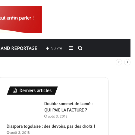
RAND REPORTAGE
Sidebar
Rechercher
Suivre
out
(barre
latérale)
Derniers articles
Double sommet de Lomé :
QUI PAIE LA FACTURE ?
août 3, 2018
Diaspora togolaise : des devoirs, pas des droits !
août 3, 2018