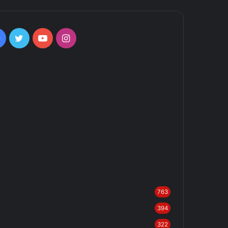
Facebook
Twitter
YouTube
Instagram
763
394
322