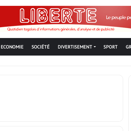
ECONOMIE
SOCIÉTÉ
DIVERTISEMENT
SPORT
G
ngbé pour ne jamais partir ; les Togolais disent non et sont vent deb