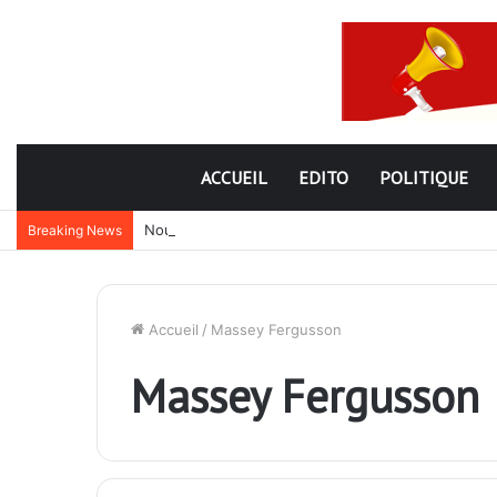
ACCUEIL
EDITO
POLITIQUE
Nouveau subterfuge en préparation de Faure Gnassi
Breaking News
Accueil
/
Massey Fergusson
Massey Fergusson