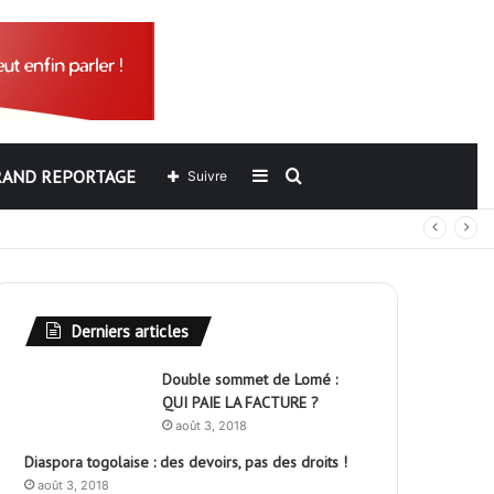
RAND REPORTAGE
Sidebar
Rechercher
Suivre
out
(barre
latérale)
Derniers articles
Double sommet de Lomé :
QUI PAIE LA FACTURE ?
août 3, 2018
Diaspora togolaise : des devoirs, pas des droits !
août 3, 2018