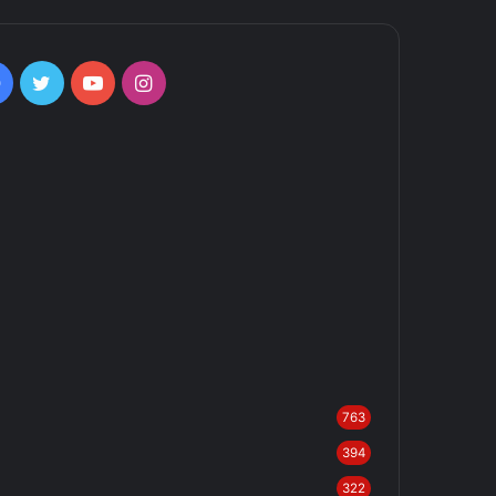
Facebook
Twitter
YouTube
Instagram
763
394
322