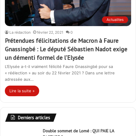
Actualites
La rédaction
février 22, 2021
0
Prétendues félicitations de Macron à Faure
Gnassingbé : Le député Sébastien Nadot exige
un démenti formel de l’Elysée
L’Elysée a-t-il vraiment félicité Faure Gnassingbé pour sa
« réélection » au soir du 22 février 2021 ? Dans une lettre
adressée aux…
Lire la suite »
Derniers articles
Double sommet de Lomé : QUI PAIE LA