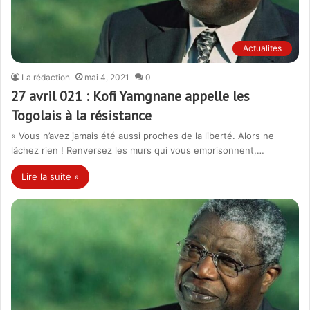
Actualites
La rédaction
mai 4, 2021
0
27 avril 021 : Kofi Yamgnane appelle les
Togolais à la résistance
« Vous n’avez jamais été aussi proches de la liberté. Alors ne
lâchez rien ! Renversez les murs qui vous emprisonnent,…
Lire la suite »