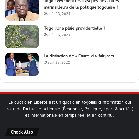
Togo : Vivement les frasques des autres
marmailleurs de la politique togolaise !
août 23, 2024
Togo : Une pluie providentielle !
août 23, 2024
La distinction de « Faure-vi » fait jaser
avril 28, 2022
Le quotidien Liberté est un quotidien togolais d'information qui
traite de l'actualité nationale (Économie, Politique, sport & santé..)
et internationale en temps réel et en continu.
Check Also