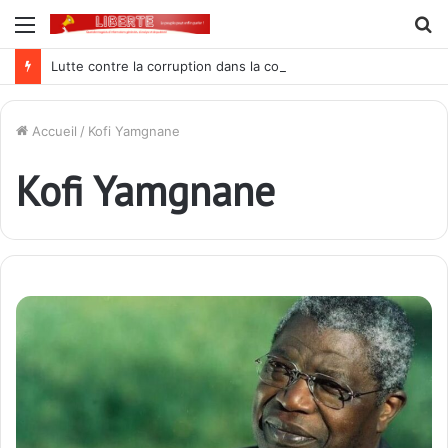
Menu
R
Lutte contre la corruption dans la commande publique : Qu’est-ce qui explique le silence du parquet général sur les dossiers de l’ARCOP?
Accueil
/
Kofi Yamgnane
Kofi Yamgnane