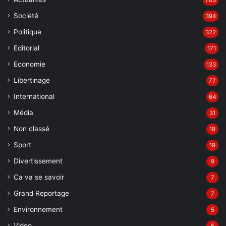
763
Société
394
Politique
322
Editorial
171
Economie
133
Libertinage
77
International
64
Média
31
Non classé
19
Sport
19
Divertissement
9
Ca va se savoir
7
Grand Reportage
7
Environnement
5
Video