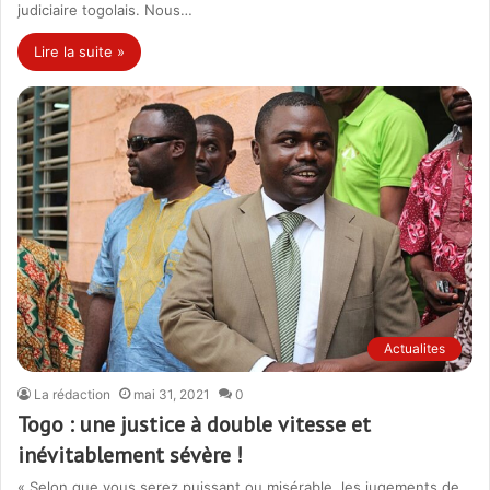
judiciaire togolais. Nous…
Lire la suite »
Actualites
La rédaction
mai 31, 2021
0
Togo : une justice à double vitesse et
inévitablement sévère !
« Selon que vous serez puissant ou misérable, les jugements de