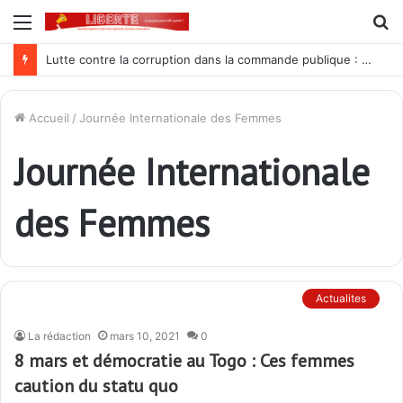
Menu
R
Lutte contre la corruption dans la commande publique : Qu’est-ce qui explique le silence du parquet général sur les dossiers de l’ARCOP?
Accueil
/
Journée Internationale des Femmes
Journée Internationale
des Femmes
Actualites
La rédaction
mars 10, 2021
0
8 mars et démocratie au Togo : Ces femmes
caution du statu quo