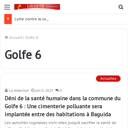
Menu
R
Lutte contre la corruption dans la commande publique : Qu’est-ce qui explique le silence du parquet général sur les dossiers de l’ARCOP?
Accueil
/
Golfe 6
Golfe 6
Actualites
La rédaction
juin 5, 2021
0
Déni de la santé humaine dans la commune du
Golfe 6 : Une cimenterie polluante sera
implantée entre des habitations à Baguida
Les autorités togolaises iront-elles jusqu’à sacrifier la santé de