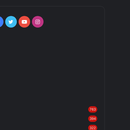
Facebook
Twitter
YouTube
Instagram
763
394
322