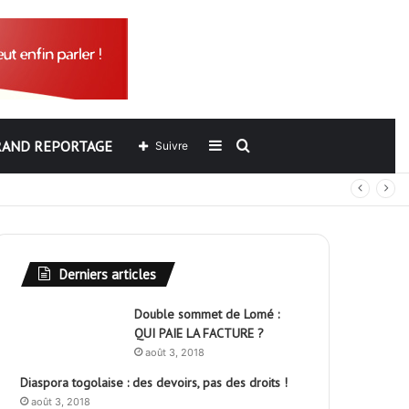
RAND REPORTAGE
Sidebar
Rechercher
Suivre
out
(barre
latérale)
Derniers articles
Double sommet de Lomé :
QUI PAIE LA FACTURE ?
août 3, 2018
Diaspora togolaise : des devoirs, pas des droits !
août 3, 2018