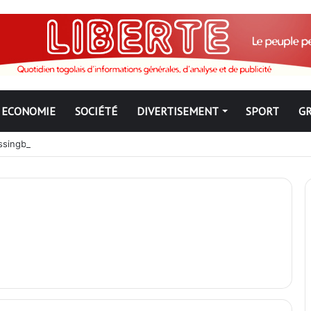
ECONOMIE
SOCIÉTÉ
DIVERTISEMENT
SPORT
G
ngbé pour ne jamais partir ; les Togolais disent non et sont vent deb