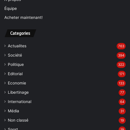
Équipe
Acheter maintenant!
Categories
Actualites
763
Société
394
Politique
322
Editorial
171
Economie
133
Libertinage
77
International
64
Média
31
Non classé
19
Sport
19