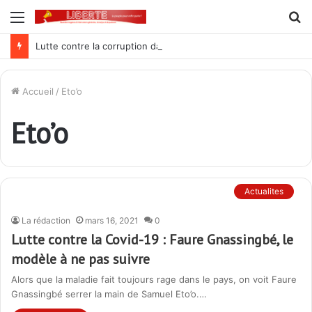
Menu
R
Lutte contre la corruption dans la commande publique : Qu’est-ce qui explique le silence du parquet général sur les dossiers de l’ARCOP?
Accueil
/
Eto’o
Eto’o
Actualites
La rédaction
mars 16, 2021
0
Lutte contre la Covid-19 : Faure Gnassingbé, le
modèle à ne pas suivre
Alors que la maladie fait toujours rage dans le pays, on voit Faure
Gnassingbé serrer la main de Samuel Eto’o.…