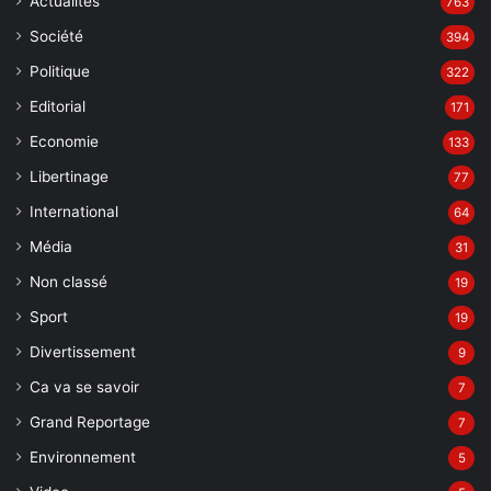
Actualites
763
Société
394
Politique
322
Editorial
171
Economie
133
Libertinage
77
International
64
Média
31
Non classé
19
Sport
19
Divertissement
9
Ca va se savoir
7
Grand Reportage
7
Environnement
5