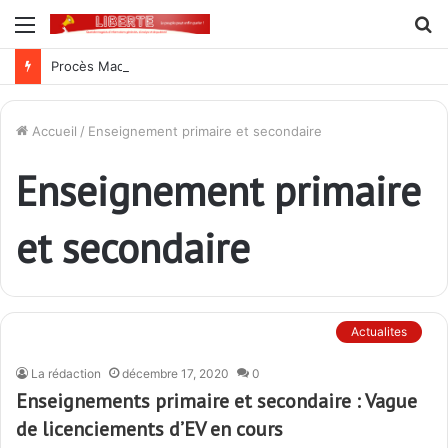
Menu
R
Procès Madjoulba : une farce judiciaire qui cache mal la tradition du crime au sein de l’armée des Gnassingbé
Accueil
/
Enseignement primaire et secondaire
Enseignement primaire
et secondaire
Actualites
La rédaction
décembre 17, 2020
0
Enseignements primaire et secondaire : Vague
de licenciements d’EV en cours