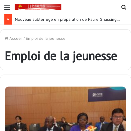
Menu
R
Nouveau subterfuge en préparation de Faure Gnassingbé pour ne jamais partir ; les Togolais disent non et sont vent debout
Accueil
/
Emploi de la jeunesse
Emploi de la jeunesse