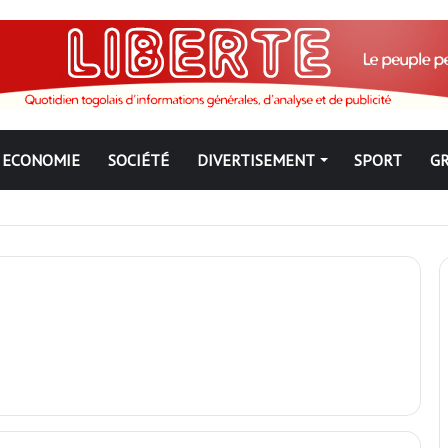
ECONOMIE
SOCIÉTÉ
DIVERTISEMENT
SPORT
G
ngbé pour ne jamais partir ; les Togolais disent non et sont vent deb