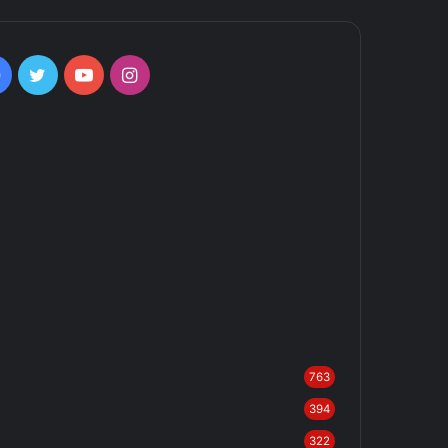
Facebook
Twitter
YouTube
Instagram
763
394
322