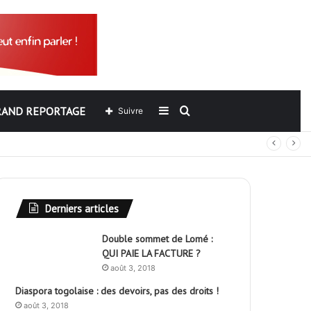
RAND REPORTAGE
Sidebar
Rechercher
Suivre
out
(barre
latérale)
Derniers articles
Double sommet de Lomé :
QUI PAIE LA FACTURE ?
août 3, 2018
Diaspora togolaise : des devoirs, pas des droits !
août 3, 2018