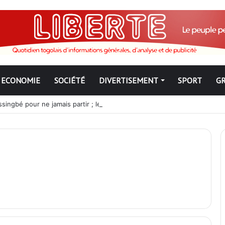
ECONOMIE
SOCIÉTÉ
DIVERTISEMENT
SPORT
G
ngbé pour ne jamais partir ; les Togolais disent non et sont vent deb