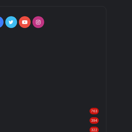
Facebook
Twitter
YouTube
Instagram
763
394
322