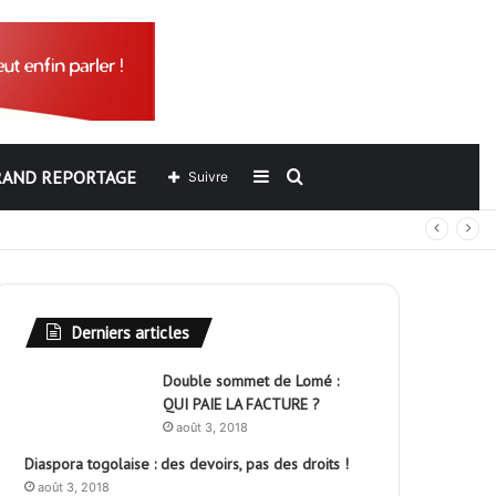
RAND REPORTAGE
Sidebar
Rechercher
Suivre
out
(barre
latérale)
Derniers articles
Double sommet de Lomé :
QUI PAIE LA FACTURE ?
août 3, 2018
Diaspora togolaise : des devoirs, pas des droits !
août 3, 2018