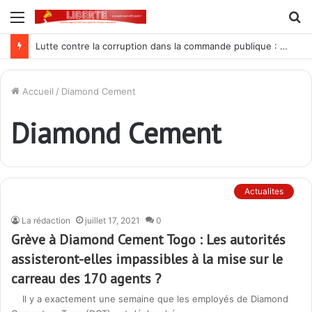
Menu
R
Lutte contre la corruption dans la commande publique : Qu’est-ce qui explique le silence du parquet général sur les dossiers de l’ARCOP?
Accueil
/
Diamond Cement
Diamond Cement
Actualites
La rédaction
juillet 17, 2021
0
Grève à Diamond Cement Togo : Les autorités
assisteront-elles impassibles à la mise sur le
carreau des 170 agents ?
Il y a exactement une semaine que les employés de Diamond