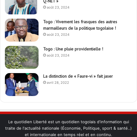
Q-NET »
août 23, 2024
Togo : Vivement les frasques des autres
marmailleurs de la politique togolaise !
août 23, 2024
Togo : Une pluie providentielle !
août 23, 2024
La distinction de « Faure-vi » fait jaser
avril 28, 2022
Le quotidien Liberté est un quotidien togolais d'information qui
traite de l'actualité nationale (Économie, Politique, sport & santé..)
et internationale en temps réel et en continu.