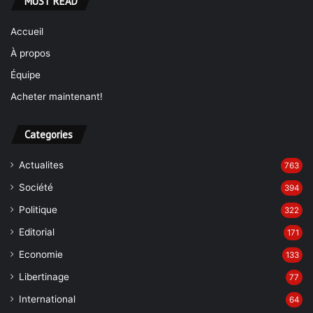
MUST READ
Accueil
À propos
Équipe
Acheter maintenant!
Categories
Actualites
763
Société
394
Politique
322
Editorial
171
Economie
133
Libertinage
77
International
64