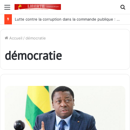
Menu
R
Lutte contre la corruption dans la commande publique : Qu’est-ce qui explique le silence du parquet général sur les dossiers de l’ARCOP?
Accueil
/
démocratie
démocratie