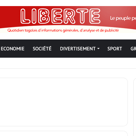
ECONOMIE
SOCIÉTÉ
DIVERTISEMENT
SPORT
G
ngbé pour ne jamais partir ; les Togolais disent non et sont vent deb