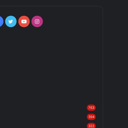
Facebook
Twitter
YouTube
Instagram
763
394
322