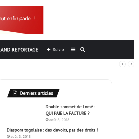
RAND REPORTAGE
Sidebar
Rechercher
Suivre
out
(barre
latérale)
Derniers articles
Double sommet de Lomé :
QUI PAIE LA FACTURE ?
août 3, 2018
Diaspora togolaise : des devoirs, pas des droits !
août 3, 2018