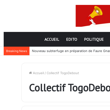
ACCUEIL
EDITO
POLITIQUE
Nouveau subterfuge en préparation de Faure Gnassi
Breaking News
Accueil
/
Collectif TogoDebout
Collectif TogoDeb