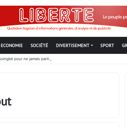
ECONOMIE
SOCIÉTÉ
DIVERTISEMENT
SPORT
G
ngbé pour ne jamais partir ; les Togolais disent non et sont vent deb
out