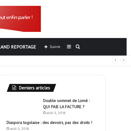
RAND REPORTAGE
Sidebar
Rechercher
Suivre
out
(barre
latérale)
Derniers articles
Double sommet de Lomé :
QUI PAIE LA FACTURE ?
août 3, 2018
Diaspora togolaise : des devoirs, pas des droits !
août 3, 2018