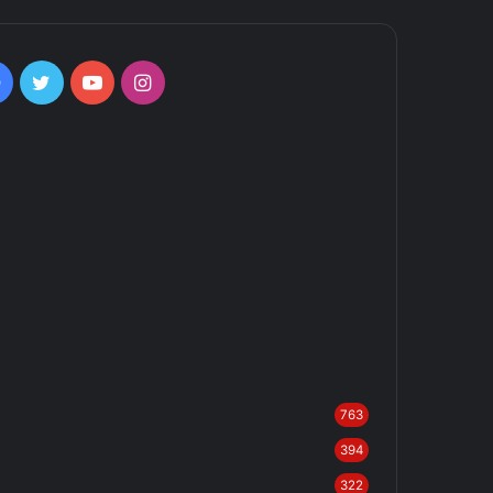
Facebook
Twitter
YouTube
Instagram
763
394
322