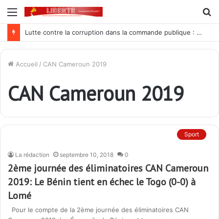
Menu
R
Lutte contre la corruption dans la commande publique : Qu’est-ce qui explique le silence du parquet général sur les dossiers de l’ARCOP?
Accueil
/
CAN Cameroun 2019
CAN Cameroun 2019
Sport
La rédaction
septembre 10, 2018
0
2ème journée des éliminatoires CAN Cameroun
2019: Le Bénin tient en échec le Togo (0-0) à
Lomé
Pour le compte de la 2ème journée des éliminatoires CAN