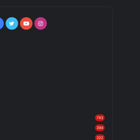
Facebook
Twitter
YouTube
Instagram
763
394
322