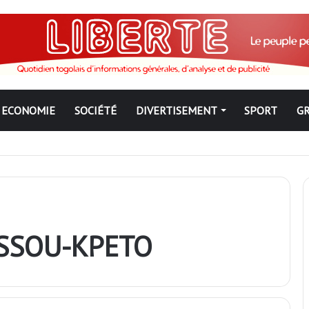
ECONOMIE
SOCIÉTÉ
DIVERTISEMENT
SPORT
G
ngbé pour ne jamais partir ; les Togolais disent non et sont vent deb
USSOU-KPETO