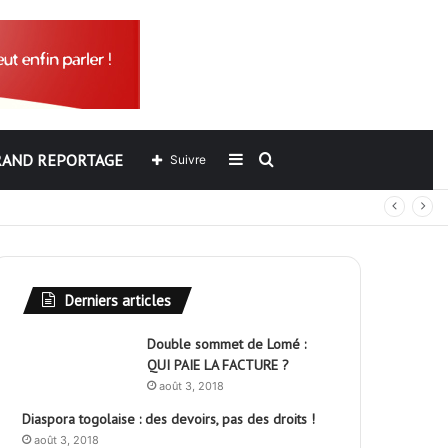
RAND REPORTAGE
Sidebar
Rechercher
Suivre
out
(barre
latérale)
Derniers articles
Double sommet de Lomé :
QUI PAIE LA FACTURE ?
août 3, 2018
Diaspora togolaise : des devoirs, pas des droits !
août 3, 2018