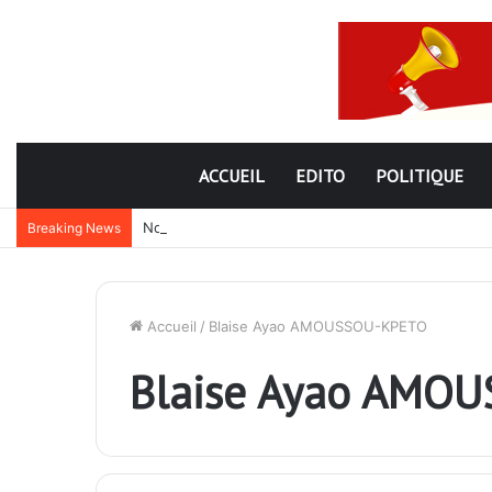
ACCUEIL
EDITO
POLITIQUE
Nouveau subterfuge en préparation de Faure Gnassi
Breaking News
Accueil
/
Blaise Ayao AMOUSSOU-KPETO
Blaise Ayao AMO