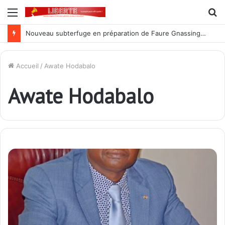
Menu
R
Nouveau subterfuge en préparation de Faure Gnassingbé pour ne jamais partir ; les Togolais disent non et sont vent debout
Accueil
/
Awate Hodabalo
Awate Hodabalo