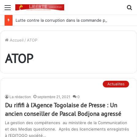
Menu
R
Lutte contre la corruption dans la commande publique : Qu’est-ce qui explique le silence du parquet général sur les dossiers de l’ARCOP?
Accueil
/
ATOP
ATOP
Actualites
La rédaction
septembre 21, 2021
0
Du rififi à l’Agence Togolaise de Presse : Un
ancien conseiller de Pascal Bodjona agressé
La gestion des compétences au ministère de la Communication
et des Medias questionne. Après des licenciements enregistrés
à l’EDITOGO société…