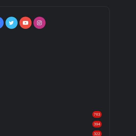
Facebook
Twitter
YouTube
Instagram
763
394
322