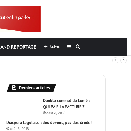
RAND REPORTAGE
Sidebar
Rechercher
Suivre
out
(barre
latérale)
Derniers articles
Double sommet de Lomé :
QUI PAIE LA FACTURE ?
août 3, 2018
Diaspora togolaise : des devoirs, pas des droits !
août 3, 2018