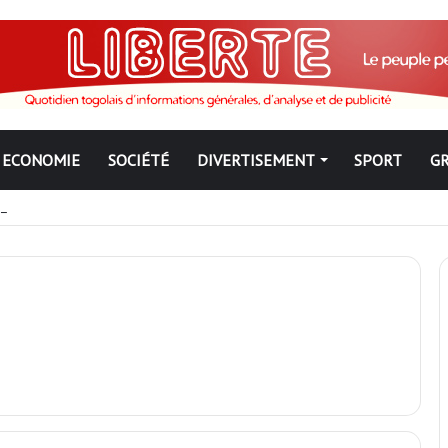
ECONOMIE
SOCIÉTÉ
DIVERTISEMENT
SPORT
G
ngbé pour ne jamais partir ; les Togolais disent non et sont vent deb