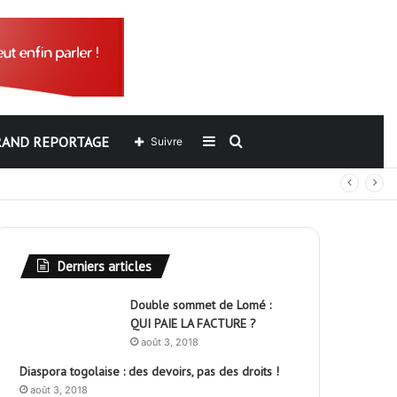
RAND REPORTAGE
Sidebar
Rechercher
Suivre
out
(barre
latérale)
Derniers articles
Double sommet de Lomé :
QUI PAIE LA FACTURE ?
août 3, 2018
Diaspora togolaise : des devoirs, pas des droits !
août 3, 2018