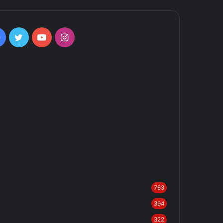
Facebook
Twitter
YouTube
Instagram
763
394
322