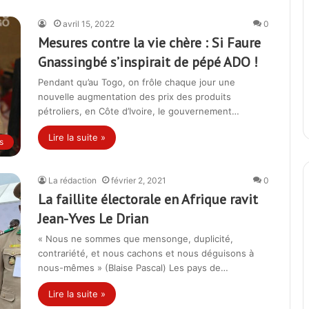
avril 15, 2022
0
Mesures contre la vie chère : Si Faure
Gnassingbé s’inspirait de pépé ADO !
Pendant qu’au Togo, on frôle chaque jour une
nouvelle augmentation des prix des produits
pétroliers, en Côte d’Ivoire, le gouvernement…
Lire la suite »
s
La rédaction
février 2, 2021
0
La faillite électorale en Afrique ravit
Jean-Yves Le Drian
« Nous ne sommes que mensonge, duplicité,
contrariété, et nous cachons et nous déguisons à
nous-mêmes » (Blaise Pascal) Les pays de…
Lire la suite »