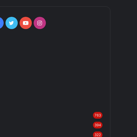
Facebook
Twitter
YouTube
Instagram
763
394
322