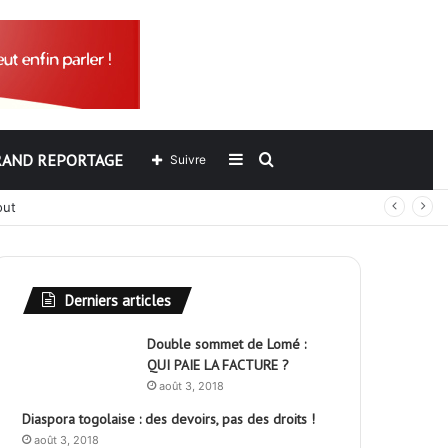
RAND REPORTAGE
Sidebar
Rechercher
Suivre
out
(barre
latérale)
Derniers articles
Double sommet de Lomé :
QUI PAIE LA FACTURE ?
août 3, 2018
Diaspora togolaise : des devoirs, pas des droits !
août 3, 2018