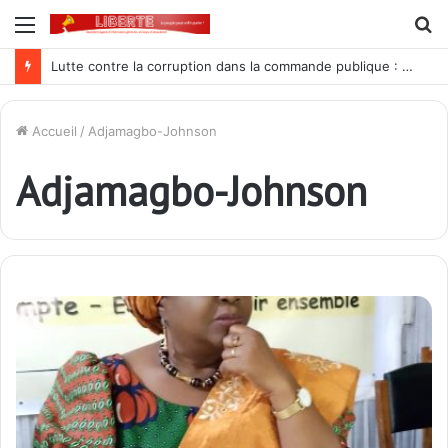
Menu
R
Lutte contre la corruption dans la commande publique : Qu’est-ce qui explique le silence du parquet général sur les dossiers de l’ARCOP?
Accueil
/
Adjamagbo-Johnson
Adjamagbo-Johnson