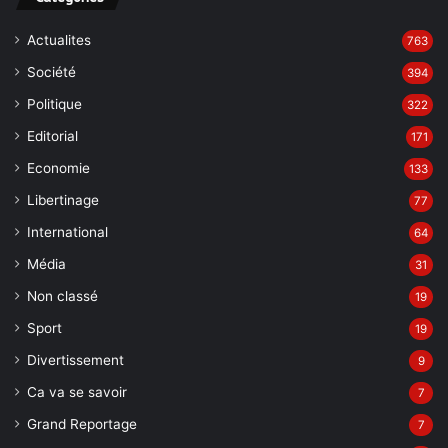
Actualites
763
Société
394
Politique
322
Editorial
171
Economie
133
Libertinage
77
International
64
Média
31
Non classé
19
Sport
19
Divertissement
9
Ca va se savoir
7
Grand Reportage
7