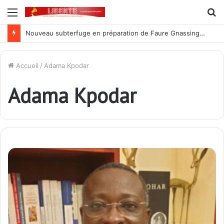
Menu
R
Nouveau subterfuge en préparation de Faure Gnassingbé pour ne jamais partir ; les Togolais disent non et sont vent debout
Accueil
/
Adama Kpodar
Adama Kpodar