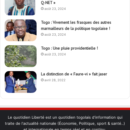
Q-NET »
août 23, 2024
Togo : Vivement les frasques des autres
marmailleurs de la politique togolaise !
août 23, 2024
Togo : Une pluie providentielle !
août 23, 2024
La distinction de « Faure-vi » fait jaser
avril 28, 2022
Le quotidien Liberté est un quotidien togolais d'information qui
traite de l'actualité nationale (Économie, Politique, sport & santé..)
et internationale en temps réel et en continu.