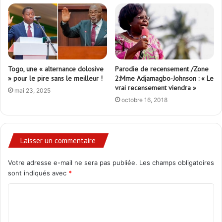
Togo, une « alternance dolosive
Parodie de recensement /Zone
» pour le pire sans le meilleur !
2:Mme Adjamagbo-Johnson : « Le
vrai recensement viendra »
mai 23, 2025
octobre 16, 2018
Laisser un commentaire
Votre adresse e-mail ne sera pas publiée.
Les champs obligatoires
sont indiqués avec
*
C
o
m