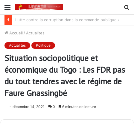
Menu
R
Procès Madjoulba : une farce judiciaire qui cache mal la tradition du crime au sein de l’armée des Gnassingbé
Accueil
/
Actualites
Actualites
Politique
Situation sociopolitique et
économique du Togo : Les FDR pas
du tout tendres avec le régime de
Faure Gnassingbé
décembre 14, 2021
0
6 minutes de lecture