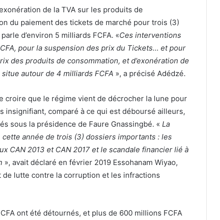
exonération de la TVA sur les produits de
n du paiement des tickets de marché pour trois (3)
arle d’environ 5 milliards FCFA. «
Ces interventions
 FCFA, pour la suspension des prix du Tickets… et pour
ix des produits de consommation, et d’exonération de
e situe autour de 4 milliards FCFA
», a précisé Adédzé.
ire croire que le régime vient de décrocher la lune pour
ès insignifiant, comparé à ce qui est déboursé ailleurs,
rés sous la présidence de Faure Gnassingbé. «
La
 cette année de trois (3) dossiers importants : les
ux CAN 2013 et CAN 2017 et le scandale financier lié à
in
», avait déclaré en février 2019 Essohanam Wiyao,
de lutte contre la corruption et les infractions
 FCFA ont été détournés, et plus de 600 millions FCFA