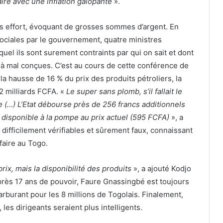
ire avec une inflation galopante
».
s effort, évoquant de grosses sommes d’argent. En
ociales par le gouvernement, quatre ministres
el ils sont surement contraints par qui on sait et dont
éjà mal conçues. C’est au cours de cette conférence de
a hausse de 16 % du prix des produits pétroliers, la
2 milliards FCFA. «
Le super sans plomb, s’il fallait le
tre (…) L’Etat débourse près de 256 francs additionnels
it disponible à la pompe au prix actuel (595 FCFA)
», a
difficilement vérifiables et sûrement faux, connaissant
faire au Togo.
rix, mais la disponibilité des produits
», a ajouté Kodjo
près 17 ans de pouvoir, Faure Gnassingbé est toujours
carburant pour les 8 millions de Togolais. Finalement,
 les dirigeants seraient plus intelligents.