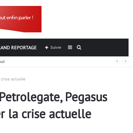
RAND REPORTAGE
Sidebar
Rechercher
Suivre
out
(barre
crise actuelle
latérale)
Petrolegate, Pegasus
r la crise actuelle