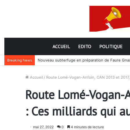
ACCUEIL
EDITO
POLITIQUE
Nouveau subterfuge en préparation de Faure Gnassi
Breaking News
Accueil
/
Route Lomé-Vogan-Anfoin, CAN 2013 et 2017, Pet
Route Lomé-Vogan-An
: Ces milliards qui a
mai 27, 2022
0
4 minutes de lecture