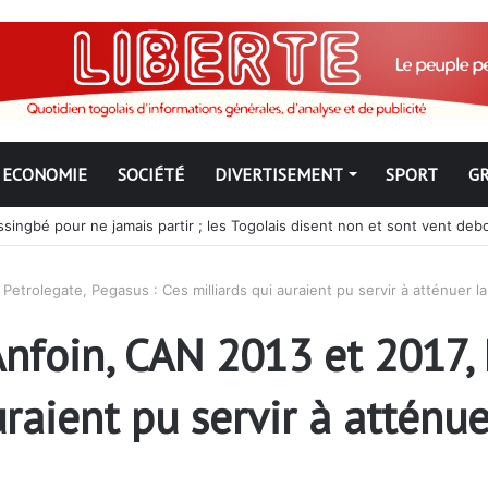
ECONOMIE
SOCIÉTÉ
DIVERTISEMENT
SPORT
G
ngbé pour ne jamais partir ; les Togolais disent non et sont vent deb
rolegate, Pegasus : Ces milliards qui auraient pu servir à atténuer la 
foin, CAN 2013 et 2017, 
uraient pu servir à atténue