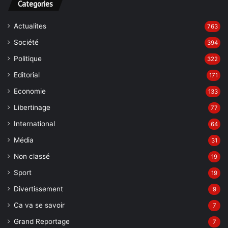
Categories
Actualites
763
Société
394
Politique
322
Editorial
171
Economie
133
Libertinage
77
International
64
Média
31
Non classé
19
Sport
19
Divertissement
9
Ca va se savoir
7
Grand Reportage
7