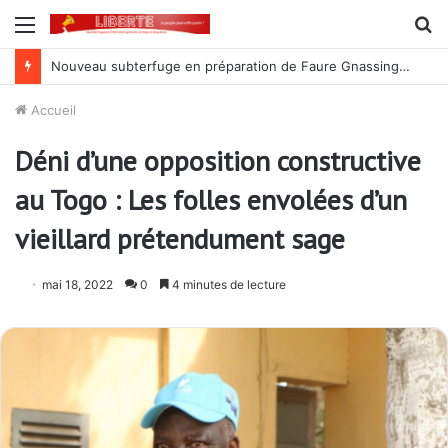
Menu
R
Lutte contre la corruption dans la commande publique : Qu’est-ce qui explique le silence du parquet général sur les dossiers de l’ARCOP?
Accueil
Déni d’une opposition constructive
au Togo : Les folles envolées d’un
vieillard prétendument sage
mai 18, 2022
0
4 minutes de lecture